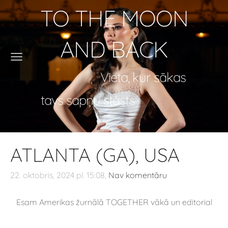
TO THE MOON
AND BACK
Vieta, kur sākas
tavs sapņu stāsts
ATLANTA (GA), USA
22. oktobris, 2024 pl. 15:08,
Nav komentāru
Esam Amerikas žurnālā TOGETHER vākā un editorial