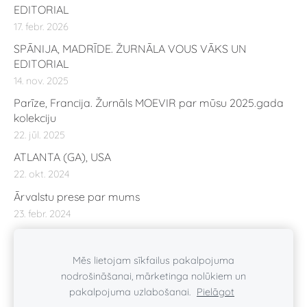
EDITORIAL
17. febr. 2026
SPĀNIJA, MADRĪDE. ŽURNĀLA VOUS VĀKS UN
EDITORIAL
14. nov. 2025
Parīze, Francija. Žurnāls MOEVIR par mūsu 2025.gada
kolekciju
22. jūl. 2025
ATLANTA (GA), USA
22. okt. 2024
Ārvalstu prese par mums
23. febr. 2024
Mēs lietojam sīkfailus pakalpojuma
nodrošināšanai, mārketinga nolūkiem un
pakalpojuma uzlabošanai.
Pielāgot