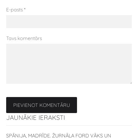
E-pasts *
Tavs komentārs
JAUNĀKIE IERAKSTI
SPĀNIJA, MADRĪDE. ŽURNĀLA FORD VĀKS UN