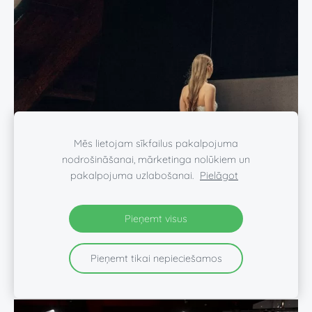
Mēs lietojam sīkfailus pakalpojuma
nodrošināšanai, mārketinga nolūkiem un
pakalpojuma uzlabošanai.
Pielāgot
Pieņemt visus
Pieņemt tikai nepieciešamos