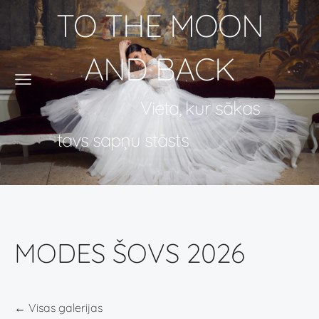
TO THE MOON
AND BACK
Vieta, kur sākas
tavs sapņu stāsts
MODES ŠOVS 2026
Visas galerijas