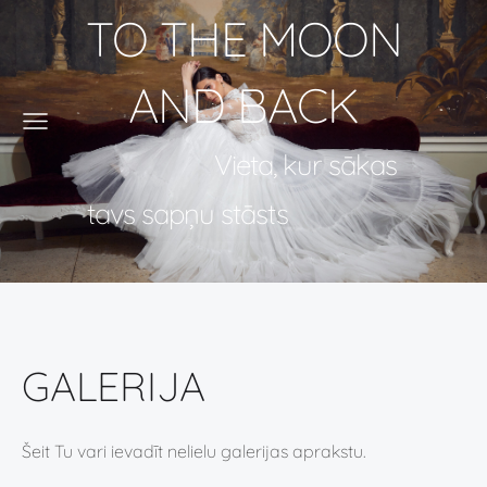
TO THE MOON
AND BACK
Vieta, kur sākas
tavs sapņu stāsts
GALERIJA
Šeit Tu vari ievadīt nelielu galerijas aprakstu.