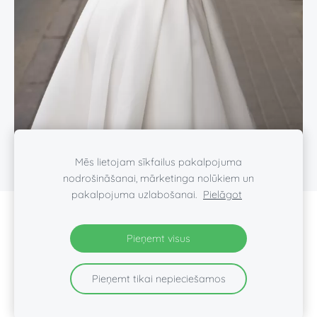
Mēs lietojam sīkfailus pakalpojuma
nodrošināšanai, mārketinga nolūkiem un
pakalpojuma uzlabošanai.
Pielāgot
SĪKDATNES
Pieņemt visus
Pieņemt tikai nepieciešamos